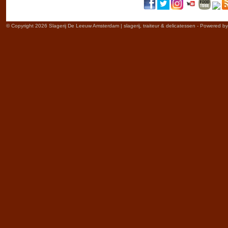
© Copyright 2026 Slagerij De Leeuw Amsterdam | slagerij, traiteur & delicatessen - Powered b