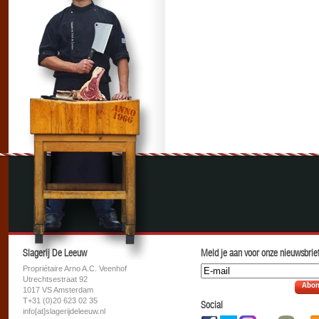
Slagerij De Leeuw
Meld je aan voor onze nieuwsbrief
Propriétaire Arno A.C. Veenhof
Utrechtsestraat 92
Abon
1017 VS Amsterdam
T+31 (0)20 623 02 35
Social
info[at]slagerijdeleeuw.nl