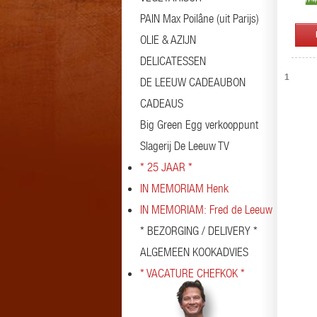
PAIN Max Poilâne (uit Parijs)
OLIE & AZIJN
DELICATESSEN
1
DE LEEUW CADEAUBON
CADEAUS
Big Green Egg verkooppunt
Slagerij De Leeuw TV
* 25 JAAR *
IN MEMORIAM Henk
IN MEMORIAM: Fred de Leeuw
* BEZORGING / DELIVERY *
ALGEMEEN KOOKADVIES
* VACATURE CHEFKOK *