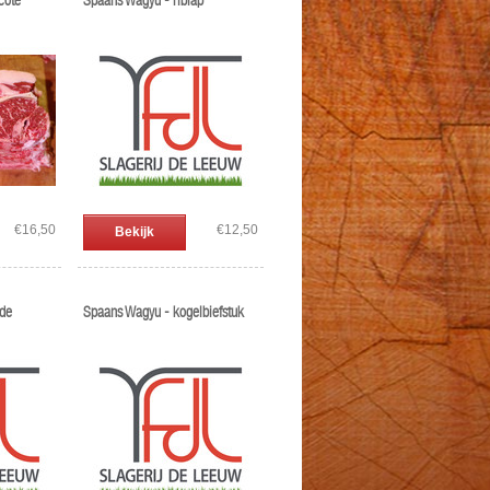
cote
Spaans Wagyu - riblap
€16,50
€12,50
Bekijk
nde
Spaans Wagyu - kogelbiefstuk