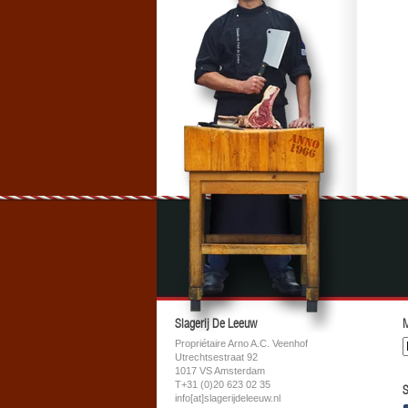
Slagerij De Leeuw
M
Propriétaire Arno A.C. Veenhof
Utrechtsestraat 92
1017 VS Amsterdam
T+31 (0)20 623 02 35
S
info[at]slagerijdeleeuw.nl