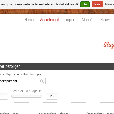
kies op om onze website te verbeteren. Is dat akkoord?
Ja
Nee
Meer 
Home
Assortiment
Import
Menu's
Nieuws
iner bezorgen
e
Tags
kerstdiner bezorgen
Stel hier uw budget in