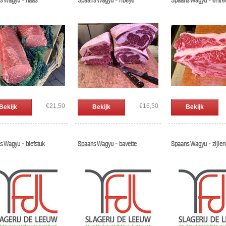
s Wagyu - haas
Spaans Wagyu - ribeye
Spaans Wagyu - entre
€21,50
€16,50
Bekijk
Bekijk
Bekijk
s Wagyu - biefstuk
Spaans Wagyu - bavette
Spaans Wagyu - zijle