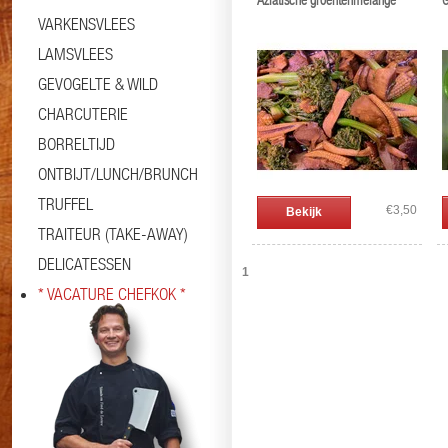
Aziatische groentenmelange
G
VARKENSVLEES
LAMSVLEES
GEVOGELTE & WILD
CHARCUTERIE
BORRELTIJD
ONTBIJT/LUNCH/BRUNCH
TRUFFEL
€3,50
Bekijk
TRAITEUR (TAKE-AWAY)
DELICATESSEN
1
* VACATURE CHEFKOK *