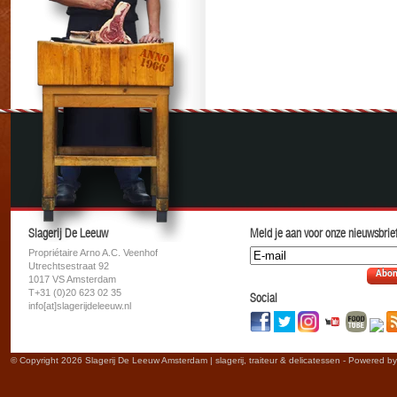
Slagerij De Leeuw
Meld je aan voor onze nieuwsbrief
Propriétaire Arno A.C. Veenhof
Utrechtsestraat 92
Abon
1017 VS Amsterdam
T+31 (0)20 623 02 35
Social
info[at]slagerijdeleeuw.nl
© Copyright 2026 Slagerij De Leeuw Amsterdam | slagerij, traiteur & delicatessen - Powered b