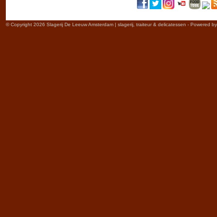
© Copyright 2026 Slagerij De Leeuw Amsterdam | slagerij, traiteur & delicatessen - Powered b