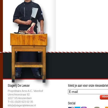
Slagerij De Leeuw
Meld je aan voor onze nieuwsbrief
Propriétaire Arno A.C. Veenhof
Utrechtsestraat 92
Abon
1017 VS Amsterdam
T+31 (0)20 623 02 35
Social
info[at]slagerijdeleeuw.nl