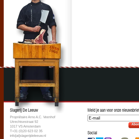
Slagerij De Leeuw
Meld je aan voor onze nieuwsbrief
Propriétaire Arno A.C. Veenhof
Utrechtsestraat 92
Abon
1017 VS Amsterdam
T+31 (0)20 623 02 35
Social
info[at]slagerijdeleeuw.nl