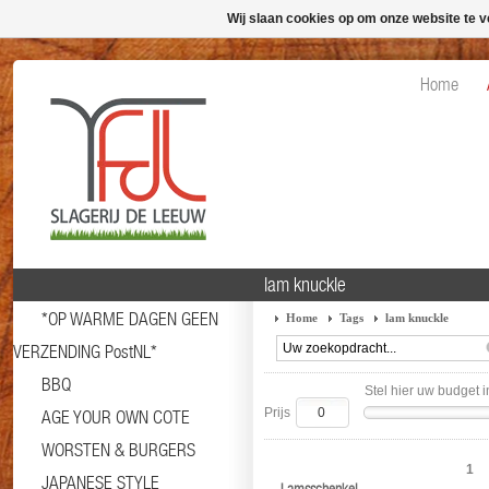
Wij slaan cookies op om onze website te v
Home
lam knuckle
*OP WARME DAGEN GEEN
Home
Tags
lam knuckle
VERZENDING PostNL*
BBQ
Stel hier uw budget i
Prijs
AGE YOUR OWN COTE
WORSTEN & BURGERS
1
JAPANESE STYLE