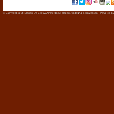
© Copyright 2026 Slagerij De Leeuw Amsterdam | slagerij, traiteur & delicatessen - Powered b