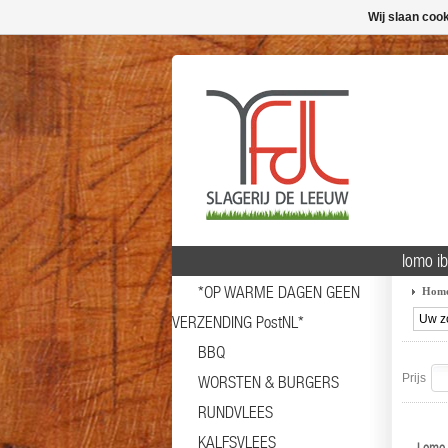
Wij slaan coo
lomo i
*OP WARME DAGEN GEEN
Hom
VERZENDING PostNL*
BBQ
Prijs
WORSTEN & BURGERS
RUNDVLEES
KALFSVLEES