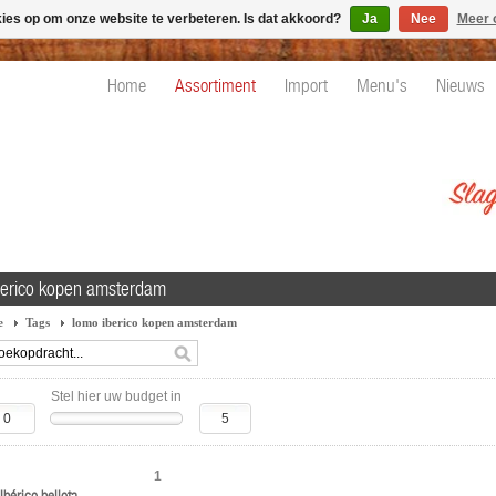
kies op om onze website te verbeteren. Is dat akkoord?
Ja
Nee
Meer 
Home
Assortiment
Import
Menu's
Nieuws
berico kopen amsterdam
e
Tags
lomo iberico kopen amsterdam
Stel hier uw budget in
1