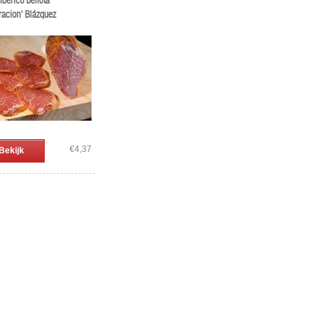
bérico bellota
racion' Blázquez
€4,37
Bekijk