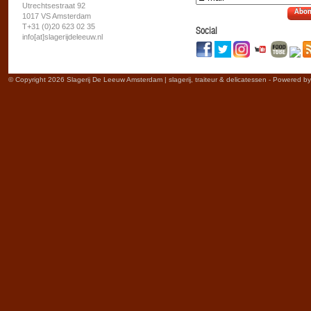
Utrechtsestraat 92
Abon
1017 VS Amsterdam
T+31 (0)20 623 02 35
Social
info[at]slagerijdeleeuw.nl
© Copyright 2026 Slagerij De Leeuw Amsterdam | slagerij, traiteur & delicatessen - Powered b