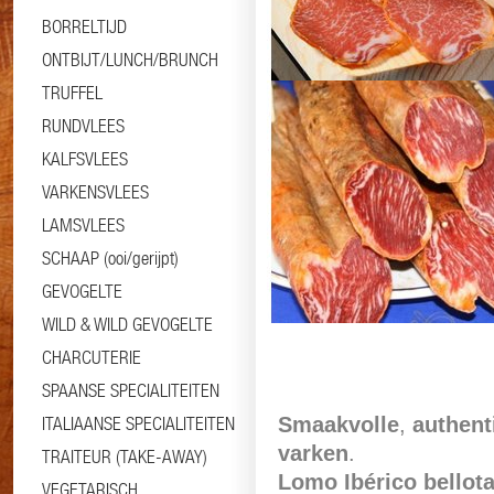
BORRELTIJD
ONTBIJT/LUNCH/BRUNCH
TRUFFEL
RUNDVLEES
KALFSVLEES
VARKENSVLEES
LAMSVLEES
SCHAAP (ooi/gerijpt)
Informatie
Specificaties
GEVOGELTE
WILD & WILD GEVOGELTE
CHARCUTERIE
SPAANSE SPECIALITEITEN
ITALIAANSE SPECIALITEITEN
Smaakvolle
,
authent
varken
.
TRAITEUR (TAKE-AWAY)
Lomo Ibérico bellot
VEGETARISCH