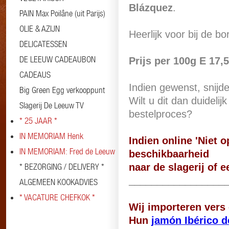
Blázquez
.
PAIN Max Poilâne (uit Parijs)
OLIE & AZIJN
Heerlijk voor bij de bo
DELICATESSEN
DE LEEUW CADEAUBON
Prijs per 100g
E 17,5
CADEAUS
Indien gewenst, snijde
Big Green Egg verkooppunt
Wilt u dit dan duideli
Slagerij De Leeuw TV
bestelproces?
* 25 JAAR *
IN MEMORIAM Henk
Indien online 'Niet 
IN MEMORIAM: Fred de Leeuw
beschikbaarheid
* BEZORGING / DELIVERY *
naar de slagerij of e
_________________
ALGEMEEN KOOKADVIES
* VACATURE CHEFKOK *
Wij importeren vers
Hun
jamón Ibérico d