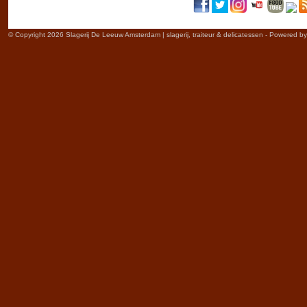
© Copyright 2026 Slagerij De Leeuw Amsterdam | slagerij, traiteur & delicatessen - Powered b