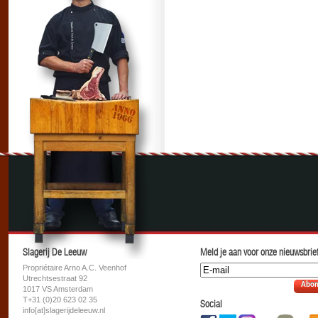
Slagerij De Leeuw
Meld je aan voor onze nieuwsbrief
Propriétaire Arno A.C. Veenhof
Utrechtsestraat 92
Abon
1017 VS Amsterdam
T+31 (0)20 623 02 35
Social
info[at]slagerijdeleeuw.nl