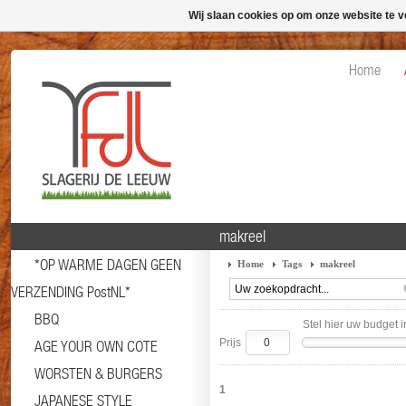
Wij slaan cookies op om onze website te v
Home
makreel
*OP WARME DAGEN GEEN
Home
Tags
makreel
VERZENDING PostNL*
BBQ
Stel hier uw budget i
Prijs
AGE YOUR OWN COTE
WORSTEN & BURGERS
1
JAPANESE STYLE