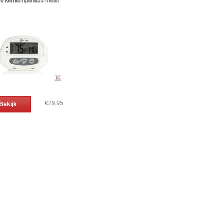
ale kerntemperatuurmeter
€29,95
Bekijk