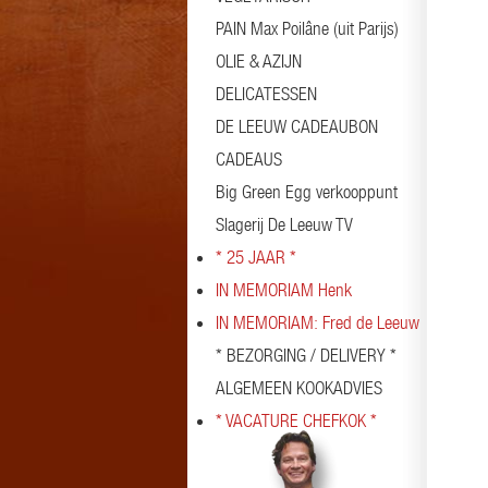
PAIN Max Poilâne (uit Parijs)
OLIE & AZIJN
DELICATESSEN
DE LEEUW CADEAUBON
CADEAUS
Big Green Egg verkooppunt
Slagerij De Leeuw TV
* 25 JAAR *
IN MEMORIAM Henk
IN MEMORIAM: Fred de Leeuw
* BEZORGING / DELIVERY *
ALGEMEEN KOOKADVIES
* VACATURE CHEFKOK *