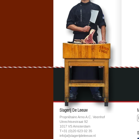
Slagerij De Leeuw
M
Propriétaire Arno A.C. Veenhof
Utrechtsestraat 92
1017 VS Amsterdam
T+31 (0)20 623 02 35
S
info[at]slagerijdeleeuw.nl