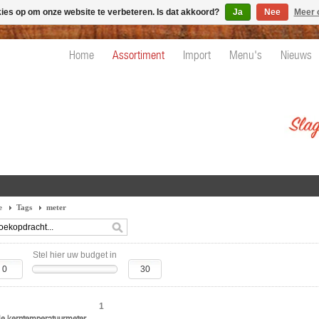
kies op om onze website te verbeteren. Is dat akkoord?
Ja
Nee
Meer 
Home
Assortiment
Import
Menu's
Nieuws
e
Tags
meter
Stel hier uw budget in
1