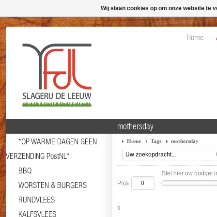
Wij slaan cookies op om onze website te v
Home
mothersday
*OP WARME DAGEN GEEN
Home
Tags
mothersday
VERZENDING PostNL*
BBQ
Stel hier uw budget i
Prijs
WORSTEN & BURGERS
RUNDVLEES
1
KALFSVLEES