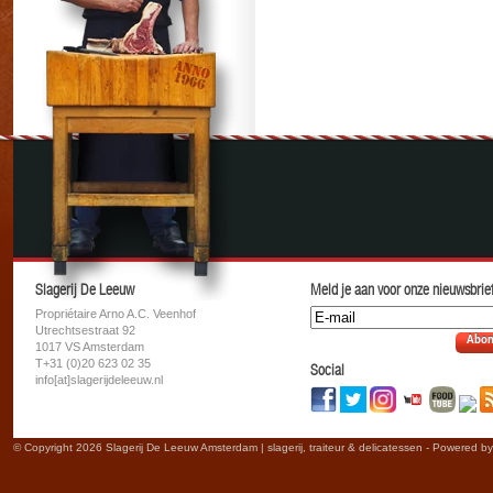
Slagerij De Leeuw
Meld je aan voor onze nieuwsbrief
Propriétaire Arno A.C. Veenhof
Utrechtsestraat 92
Abon
1017 VS Amsterdam
T+31 (0)20 623 02 35
Social
info[at]slagerijdeleeuw.nl
© Copyright 2026 Slagerij De Leeuw Amsterdam | slagerij, traiteur & delicatessen - Powered b