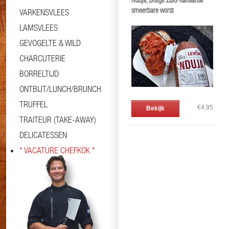
Nduja, pittige Zuid-Italiaanse
smeerbare worst
VARKENSVLEES
LAMSVLEES
GEVOGELTE & WILD
CHARCUTERIE
BORRELTIJD
ONTBIJT/LUNCH/BRUNCH
TRUFFEL
€4,95
Bekijk
TRAITEUR (TAKE-AWAY)
DELICATESSEN
* VACATURE CHEFKOK *