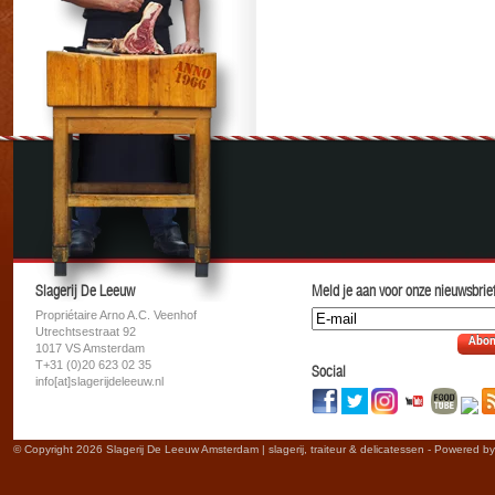
Slagerij De Leeuw
Meld je aan voor onze nieuwsbrief
Propriétaire Arno A.C. Veenhof
Utrechtsestraat 92
Abon
1017 VS Amsterdam
T+31 (0)20 623 02 35
Social
info[at]slagerijdeleeuw.nl
© Copyright 2026 Slagerij De Leeuw Amsterdam | slagerij, traiteur & delicatessen - Powered b