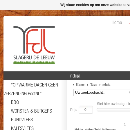
Wij slaan cookies op om onze website te v
Home
nduja
*OP WARME DAGEN GEEN
Home
Tags
nduja
VERZENDING PostNL*
BBQ
Stel hier uw budget i
Prijs
WORSTEN & BURGERS
RUNDVLEES
1
KALFSVLEES