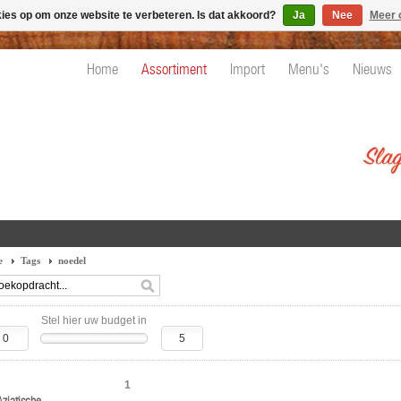
kies op om onze website te verbeteren. Is dat akkoord?
Ja
Nee
Meer 
Home
Assortiment
Import
Menu's
Nieuws
e
Tags
noedel
Stel hier uw budget in
1