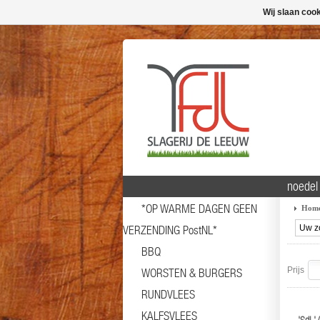
Wij slaan coo
noedel
*OP WARME DAGEN GEEN
Hom
VERZENDING PostNL*
BBQ
Prijs
WORSTEN & BURGERS
RUNDVLEES
KALFSVLEES