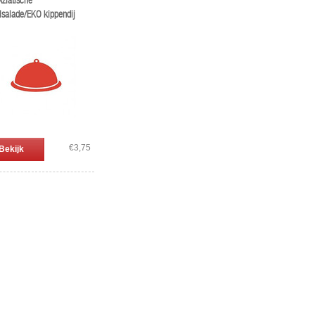
Aziatische
lsalade/EKO kippendij
€3,75
Bekijk