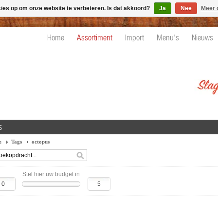
kies op om onze website te verbeteren. Is dat akkoord?
Ja
Nee
Meer 
Home
Assortiment
Import
Menu's
Nieuws
s
e
Tags
octopus
Stel hier uw budget in