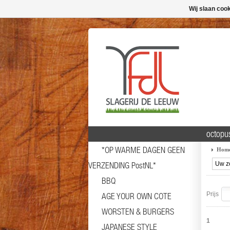
Wij slaan coo
octopu
*OP WARME DAGEN GEEN
Hom
VERZENDING PostNL*
BBQ
Prijs
AGE YOUR OWN COTE
WORSTEN & BURGERS
1
JAPANESE STYLE