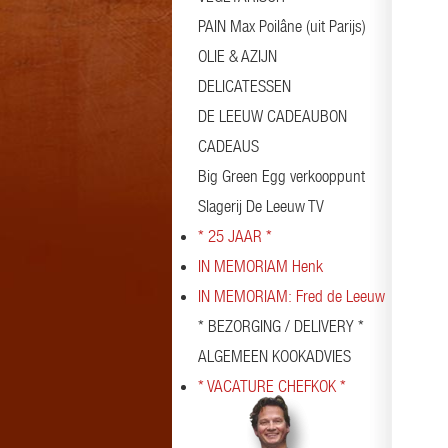
PAIN Max Poilâne (uit Parijs)
OLIE & AZIJN
DELICATESSEN
DE LEEUW CADEAUBON
CADEAUS
Big Green Egg verkooppunt
Slagerij De Leeuw TV
* 25 JAAR *
IN MEMORIAM Henk
IN MEMORIAM: Fred de Leeuw
* BEZORGING / DELIVERY *
ALGEMEEN KOOKADVIES
* VACATURE CHEFKOK *