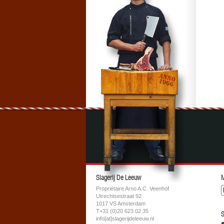
Slagerij De Leeuw
M
Propriétaire Arno A.C. Veenhof
Utrechtsestraat 92
1017 VS Amsterdam
T+31 (0)20 623 02 35
S
info[at]slagerijdeleeuw.nl