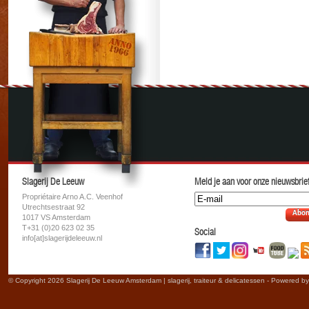
Slagerij De Leeuw
Meld je aan voor onze nieuwsbrief
Propriétaire Arno A.C. Veenhof
Utrechtsestraat 92
Abon
1017 VS Amsterdam
T+31 (0)20 623 02 35
Social
info[at]slagerijdeleeuw.nl
© Copyright 2026 Slagerij De Leeuw Amsterdam | slagerij, traiteur & delicatessen - Powered b