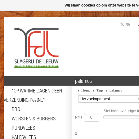
Wij slaan cookies op om onze website te v
Home
palamos
*OP WARME DAGEN GEEN
Home
Tags
palamos
VERZENDING PostNL*
BBQ
Stel hier uw budget i
Prijs
WORSTEN & BURGERS
RUNDVLEES
1
KALFSVLEES