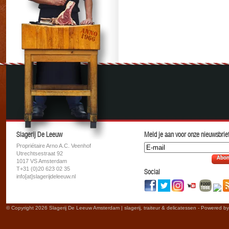
Slagerij De Leeuw
Meld je aan voor onze nieuwsbrief
Propriétaire Arno A.C. Veenhof
Utrechtsestraat 92
Abon
1017 VS Amsterdam
T+31 (0)20 623 02 35
Social
info[at]slagerijdeleeuw.nl
© Copyright 2026 Slagerij De Leeuw Amsterdam | slagerij, traiteur & delicatessen - Powered b