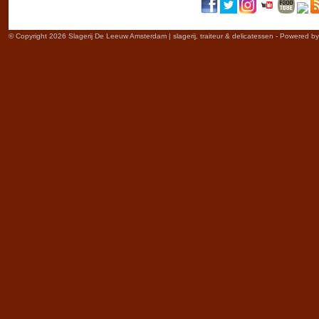
© Copyright 2026 Slagerij De Leeuw Amsterdam | slagerij, traiteur & delicatessen - Powered b