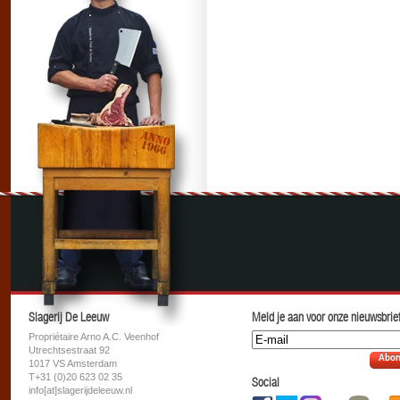
Slagerij De Leeuw
Meld je aan voor onze nieuwsbrief
Propriétaire Arno A.C. Veenhof
Utrechtsestraat 92
Abon
1017 VS Amsterdam
T+31 (0)20 623 02 35
Social
info[at]slagerijdeleeuw.nl