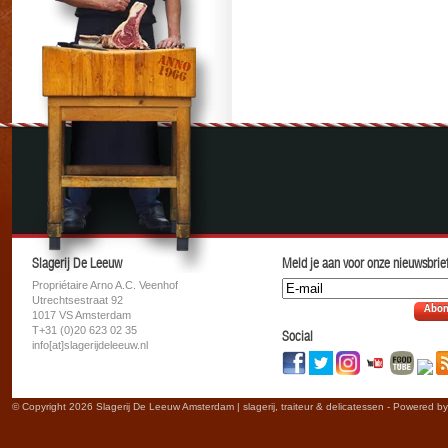
Slagerij De Leeuw
Meld je aan voor onze nieuwsbrief
Propriétaire Arno A.C. Veenhof
Utrechtsestraat 92
Abon
1017 VS Amsterdam
T+31 (0)20 623 02 35
Social
info[at]slagerijdeleeuw.nl
© Copyright 2026 Slagerij De Leeuw Amsterdam | slagerij, traiteur & delicatessen - Powered b