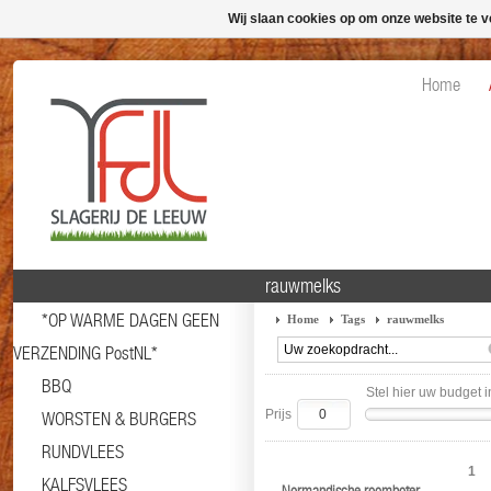
Wij slaan cookies op om onze website te v
Home
rauwmelks
*OP WARME DAGEN GEEN
Home
Tags
rauwmelks
VERZENDING PostNL*
BBQ
Stel hier uw budget i
Prijs
WORSTEN & BURGERS
RUNDVLEES
1
KALFSVLEES