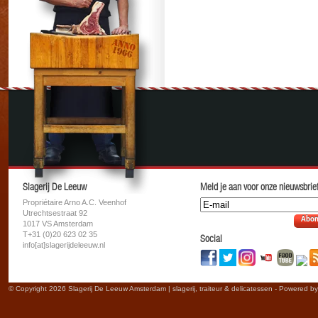
Slagerij De Leeuw
Meld je aan voor onze nieuwsbrief
Propriétaire Arno A.C. Veenhof
Utrechtsestraat 92
Abon
1017 VS Amsterdam
T+31 (0)20 623 02 35
Social
info[at]slagerijdeleeuw.nl
© Copyright 2026 Slagerij De Leeuw Amsterdam | slagerij, traiteur & delicatessen - Powered b