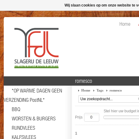
Wij slaan cookies op om onze website te v
Home
romesco
*OP WARME DAGEN GEEN
Home
Tags
romesco
VERZENDING PostNL*
BBQ
Stel hier uw budget i
Prijs
WORSTEN & BURGERS
RUNDVLEES
1
KALFSVLEES