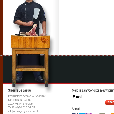
Slagerij De Leeuw
Meld je aan voor onze nieuwsbrief
Propriétaire Arno A.C. Veenhof
Utrechtsestraat 92
Abon
1017 VS Amsterdam
T+31 (0)20 623 02 35
Social
info[at]slagerijdeleeuw.nl