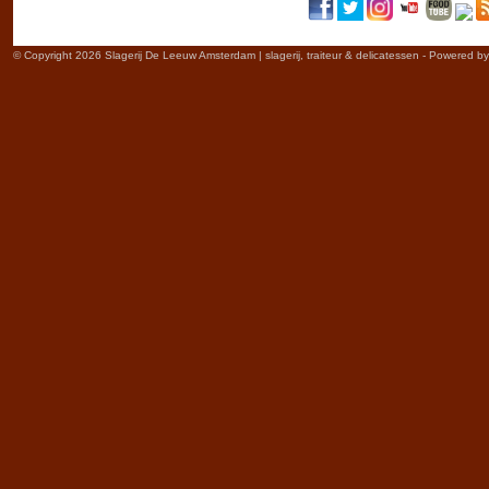
© Copyright 2026 Slagerij De Leeuw Amsterdam | slagerij, traiteur & delicatessen - Powered b