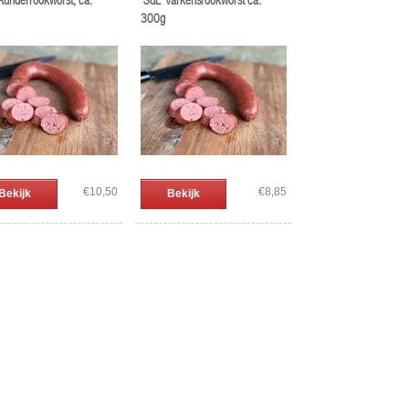
Runderrookworst, ca.
'SdL' Varkensrookworst ca.
300g
€10,50
€8,85
Bekijk
Bekijk