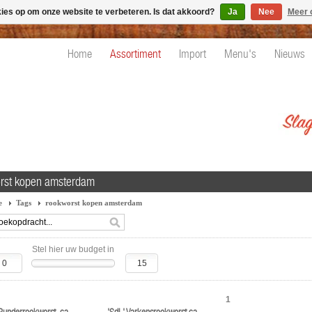
kies op om onze website te verbeteren. Is dat akkoord?
Ja
Nee
Meer 
Home
Assortiment
Import
Menu's
Nieuws
rst kopen amsterdam
e
Tags
rookworst kopen amsterdam
Stel hier uw budget in
1