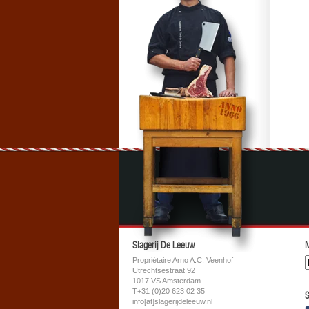
Slagerij De Leeuw
M
Propriétaire Arno A.C. Veenhof
Utrechtsestraat 92
1017 VS Amsterdam
T+31 (0)20 623 02 35
S
info[at]slagerijdeleeuw.nl