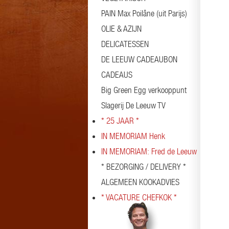
PAIN Max Poilâne (uit Parijs)
OLIE & AZIJN
DELICATESSEN
DE LEEUW CADEAUBON
CADEAUS
Big Green Egg verkooppunt
Slagerij De Leeuw TV
* 25 JAAR *
IN MEMORIAM Henk
IN MEMORIAM: Fred de Leeuw
* BEZORGING / DELIVERY *
ALGEMEEN KOOKADVIES
* VACATURE CHEFKOK *