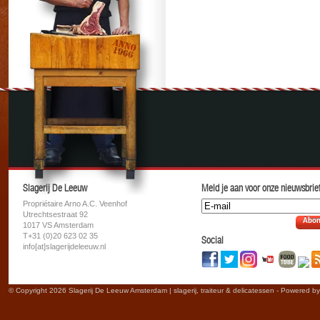
Slagerij De Leeuw
Meld je aan voor onze nieuwsbrief
Propriétaire Arno A.C. Veenhof
Utrechtsestraat 92
Abon
1017 VS Amsterdam
T+31 (0)20 623 02 35
Social
info[at]slagerijdeleeuw.nl
© Copyright 2026 Slagerij De Leeuw Amsterdam | slagerij, traiteur & delicatessen - Powered b