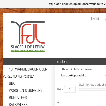
Wij slaan cookies op om onze website te v
Home
rouleau
*OP WARME DAGEN GEEN
Home
Tags
rouleau
VERZENDING PostNL*
BBQ
Stel hier uw budget i
Prijs
WORSTEN & BURGERS
RUNDVLEES
1
KALFSVLEES