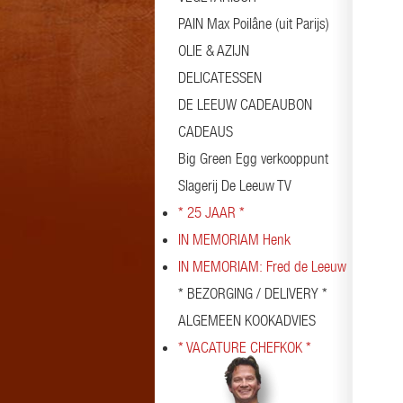
PAIN Max Poilâne (uit Parijs)
OLIE & AZIJN
DELICATESSEN
DE LEEUW CADEAUBON
CADEAUS
Big Green Egg verkooppunt
Slagerij De Leeuw TV
* 25 JAAR *
IN MEMORIAM Henk
IN MEMORIAM: Fred de Leeuw
* BEZORGING / DELIVERY *
ALGEMEEN KOOKADVIES
* VACATURE CHEFKOK *