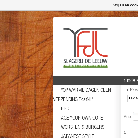
Wij slaan coo
runder
*OP WARME DAGEN GEEN
Hom
VERZENDING PostNL*
BBQ
Prijs
AGE YOUR OWN COTE
WORSTEN & BURGERS
1
JAPANESE STYLE