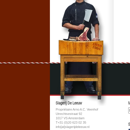
Slagerij De Leeuw
M
Propriétaire Arno A.C. Veenhof
Utrechtsestraat 92
1017 VS Amsterdam
T+31 (0)20 623 02 35
S
info[at]slagerijdeleeuw.nl