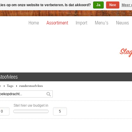
kies op om onze website te verbeteren. Is dat akkoord?
Ja
Nee
Meer 
Home
Assortiment
Import
Menu's
Nieuws
stoofvlees
e
Tags
runderstoofvlees
Stel hier uw budget in