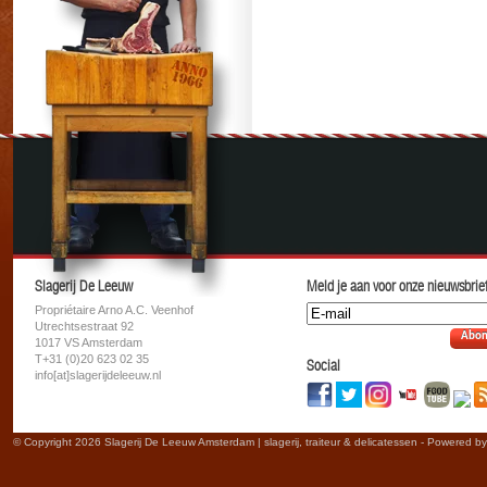
Slagerij De Leeuw
Meld je aan voor onze nieuwsbrief
Propriétaire Arno A.C. Veenhof
Utrechtsestraat 92
Abon
1017 VS Amsterdam
T+31 (0)20 623 02 35
Social
info[at]slagerijdeleeuw.nl
© Copyright 2026 Slagerij De Leeuw Amsterdam | slagerij, traiteur & delicatessen - Powered b