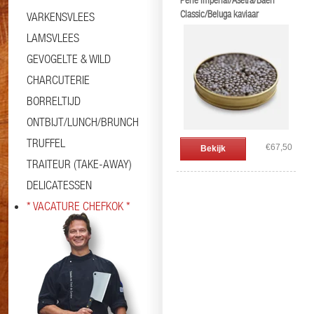
Perle Imperial/Asetra/Baeri
Classic/Beluga kaviaar
VARKENSVLEES
LAMSVLEES
GEVOGELTE & WILD
CHARCUTERIE
BORRELTIJD
ONTBIJT/LUNCH/BRUNCH
TRUFFEL
€67,50
Bekijk
TRAITEUR (TAKE-AWAY)
DELICATESSEN
* VACATURE CHEFKOK *