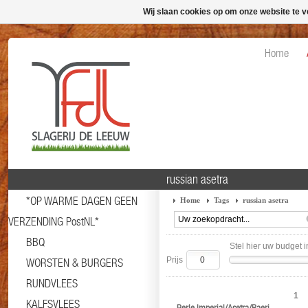
Wij slaan cookies op om onze website te v
Home
russian asetra
*OP WARME DAGEN GEEN
Home
Tags
russian asetra
VERZENDING PostNL*
BBQ
Stel hier uw budget i
Prijs
WORSTEN & BURGERS
RUNDVLEES
1
KALFSVLEES