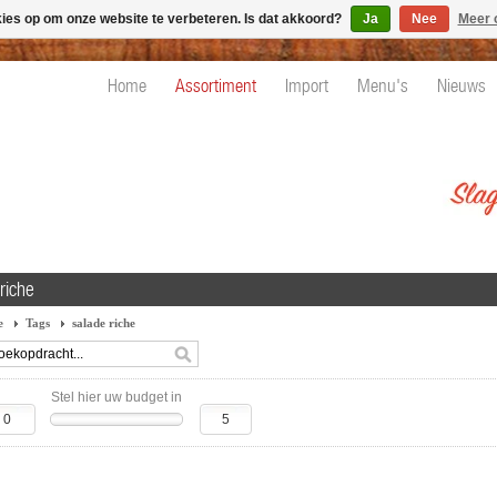
kies op om onze website te verbeteren. Is dat akkoord?
Ja
Nee
Meer 
Home
Assortiment
Import
Menu's
Nieuws
riche
e
Tags
salade riche
Stel hier uw budget in