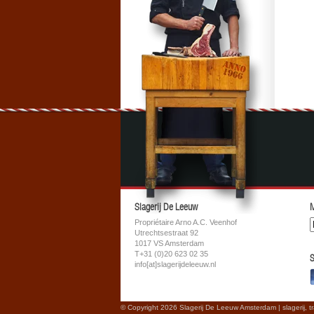
Slagerij De Leeuw
M
Propriétaire Arno A.C. Veenhof
Utrechtsestraat 92
1017 VS Amsterdam
T+31 (0)20 623 02 35
S
info[at]slagerijdeleeuw.nl
© Copyright 2026 Slagerij De Leeuw Amsterdam | slagerij, t