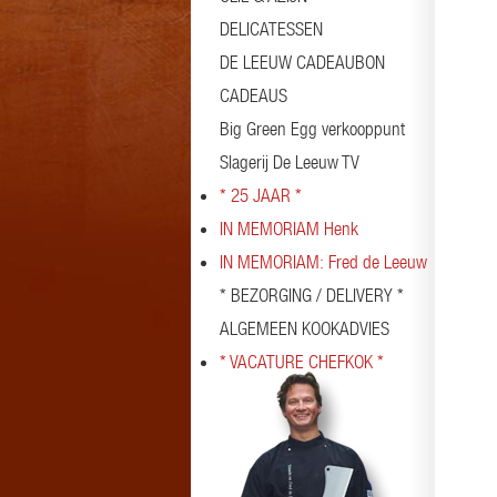
DELICATESSEN
DE LEEUW CADEAUBON
CADEAUS
Big Green Egg verkooppunt
Slagerij De Leeuw TV
* 25 JAAR *
IN MEMORIAM Henk
IN MEMORIAM: Fred de Leeuw
* BEZORGING / DELIVERY *
ALGEMEEN KOOKADVIES
* VACATURE CHEFKOK *