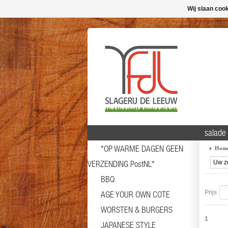
Wij slaan coo
salade 
*OP WARME DAGEN GEEN
Hom
VERZENDING PostNL*
BBQ
Prijs
AGE YOUR OWN COTE
WORSTEN & BURGERS
1
JAPANESE STYLE