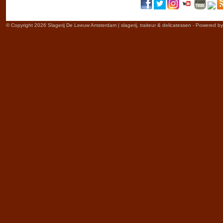
© Copyright 2026 Slagerij De Leeuw Amsterdam | slagerij, traiteur & delicatessen - Powered b