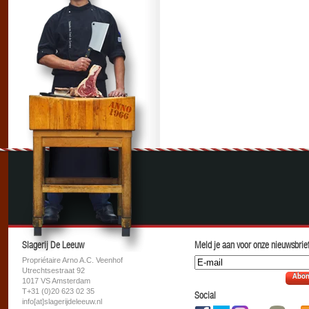
Slagerij De Leeuw
Meld je aan voor onze nieuwsbrief
Propriétaire Arno A.C. Veenhof
Utrechtsestraat 92
Abon
1017 VS Amsterdam
T+31 (0)20 623 02 35
Social
info[at]slagerijdeleeuw.nl