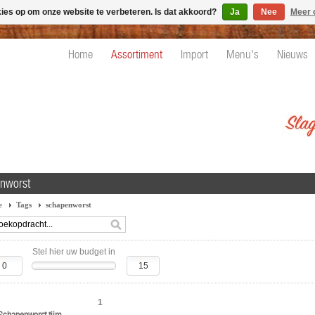
kies op om onze website te verbeteren. Is dat akkoord?
Ja
Nee
Meer 
Home
Assortiment
Import
Menu's
Nieuws
nworst
e
Tags
schapenworst
Stel hier uw budget in
1