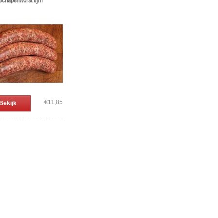
 Schapenworst tijm
€11,85
Bekijk