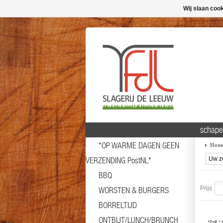
Wij slaan coo
schape
*OP WARME DAGEN GEEN
Hom
VERZENDING PostNL*
BBQ
Prijs
WORSTEN & BURGERS
BORRELTIJD
ONTBIJT/LUNCH/BRUNCH