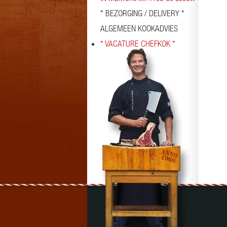
* BEZORGING / DELIVERY *
ALGEMEEN KOOKADVIES
* VACATURE CHEFKOK *