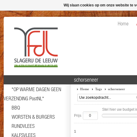
Wij slaan cookies op om onze website te v
Home
schorseneer
*OP WARME DAGEN GEEN
Home
Tags
schorseneer
VERZENDING PostNL*
BBQ
Stel hier uw budget i
Prijs
WORSTEN & BURGERS
RUNDVLEES
1
KALFSVLEES