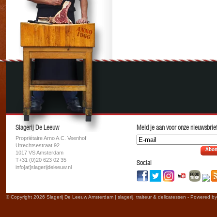
Slagerij De Leeuw
Meld je aan voor onze nieuwsbrief
Propriétaire Arno A.C. Veenhof
Utrechtsestraat 92
Abon
1017 VS Amsterdam
T+31 (0)20 623 02 35
Social
info[at]slagerijdeleeuw.nl
© Copyright 2026 Slagerij De Leeuw Amsterdam | slagerij, traiteur & delicatessen - Powered b