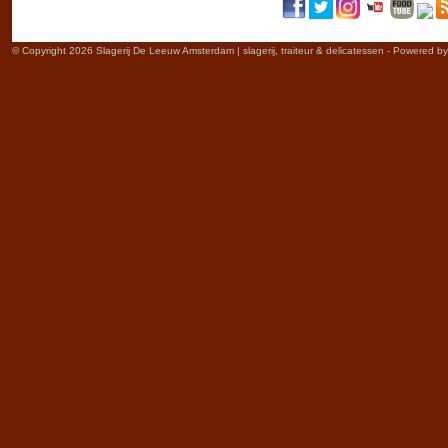
© Copyright 2026 Slagerij De Leeuw Amsterdam | slagerij, traiteur & delicatessen - Powered b