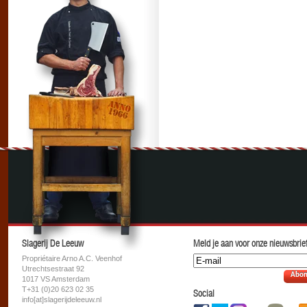
Slagerij De Leeuw
Meld je aan voor onze nieuwsbrief
Propriétaire Arno A.C. Veenhof
Utrechtsestraat 92
Abon
1017 VS Amsterdam
T+31 (0)20 623 02 35
Social
info[at]slagerijdeleeuw.nl