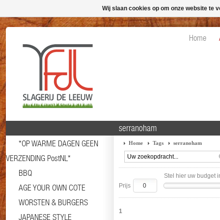
Wij slaan cookies op om onze website te v
Home
serranoham
*OP WARME DAGEN GEEN
Home
Tags
serranoham
VERZENDING PostNL*
BBQ
Stel hier uw budget i
Prijs
AGE YOUR OWN COTE
WORSTEN & BURGERS
1
JAPANESE STYLE