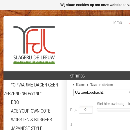
Wij slaan cookies op om onze website te v
Home
shrimps
*OP WARME DAGEN GEEN
Home
Tags
shrimps
VERZENDING PostNL*
BBQ
Stel hier uw budget i
Prijs
AGE YOUR OWN COTE
WORSTEN & BURGERS
1
JAPANESE STYLE