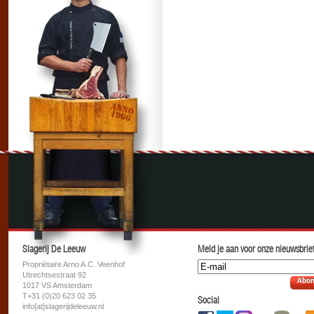
Slagerij De Leeuw
Meld je aan voor onze nieuwsbrief
Propriétaire Arno A.C. Veenhof
Utrechtsestraat 92
Abon
1017 VS Amsterdam
T+31 (0)20 623 02 35
Social
info[at]slagerijdeleeuw.nl