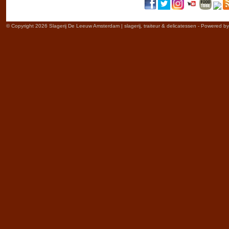
© Copyright 2026 Slagerij De Leeuw Amsterdam | slagerij, traiteur & delicatessen - Powered b