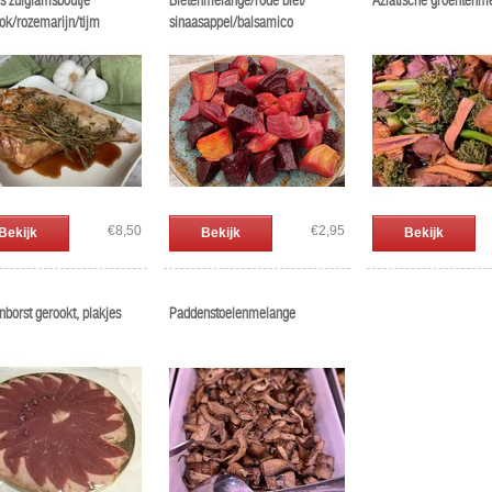
s zuiglamsboutje
Bietenmelange/rode biet/
Aziatische groentenm
ok/rozemarijn/tijm
sinaasappel/balsamico
€8,50
€2,95
Bekijk
Bekijk
Bekijk
borst gerookt, plakjes
Paddenstoelenmelange