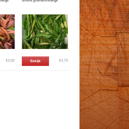
elange
Groene groentenmelange
€3,50
€3,75
Bekijk