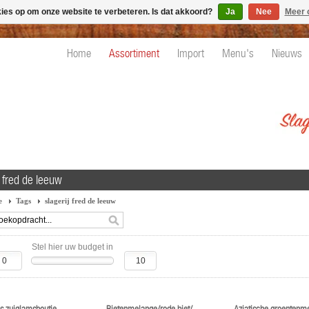
kies op om onze website te verbeteren. Is dat akkoord?
Ja
Nee
Meer 
Home
Assortiment
Import
Menu's
Nieuws
j fred de leeuw
e
Tags
slagerij fred de leeuw
Stel hier uw budget in