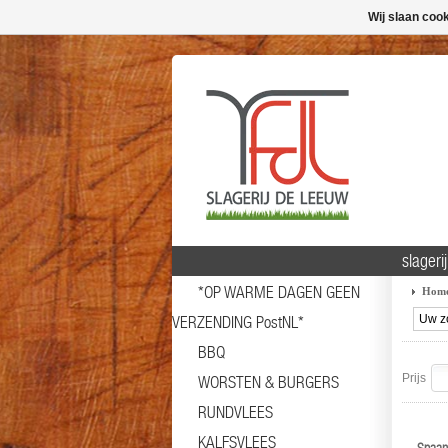
Wij slaan coo
slageri
*OP WARME DAGEN GEEN
Hom
VERZENDING PostNL*
BBQ
Prijs
WORSTEN & BURGERS
RUNDVLEES
KALFSVLEES