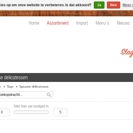
kies op om onze website te verbeteren. Is dat akkoord?
Ja
Nee
Meer 
Home
Assortiment
Import
Menu's
Nieuws
e delicatessen
e
Tags
Spaanse delicatessen
Stel hier uw budget in