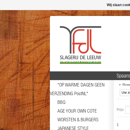
Wij slaan coo
Spaans
*OP WARME DAGEN GEEN
Hom
VERZENDING PostNL*
BBQ
Prijs
AGE YOUR OWN COTE
WORSTEN & BURGERS
1
JAPANESE STYLE