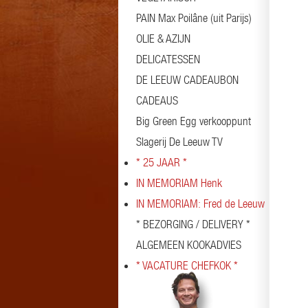
PAIN Max Poilâne (uit Parijs)
OLIE & AZIJN
DELICATESSEN
DE LEEUW CADEAUBON
CADEAUS
Big Green Egg verkooppunt
Slagerij De Leeuw TV
* 25 JAAR *
IN MEMORIAM Henk
IN MEMORIAM: Fred de Leeuw
* BEZORGING / DELIVERY *
ALGEMEEN KOOKADVIES
* VACATURE CHEFKOK *