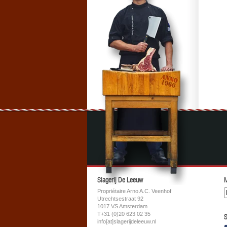
Slagerij De Leeuw
M
Propriétaire Arno A.C. Veenhof
Utrechtsestraat 92
1017 VS Amsterdam
T+31 (0)20 623 02 35
S
info[at]slagerijdeleeuw.nl