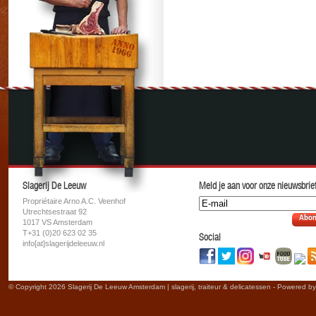
Slagerij De Leeuw
Meld je aan voor onze nieuwsbrief
Propriétaire Arno A.C. Veenhof
Utrechtsestraat 92
Abon
1017 VS Amsterdam
T+31 (0)20 623 02 35
Social
info[at]slagerijdeleeuw.nl
© Copyright 2026 Slagerij De Leeuw Amsterdam | slagerij, traiteur & delicatessen - Powered b