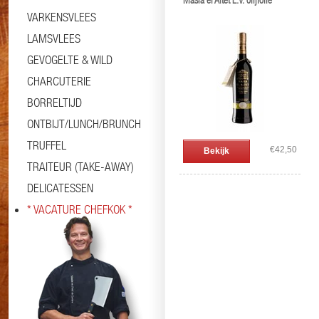
Masia el Altet E.V. olijfolie
VARKENSVLEES
LAMSVLEES
GEVOGELTE & WILD
CHARCUTERIE
BORRELTIJD
ONTBIJT/LUNCH/BRUNCH
TRUFFEL
€42,50
Bekijk
TRAITEUR (TAKE-AWAY)
DELICATESSEN
* VACATURE CHEFKOK *