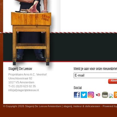
Slagerij De Leeuw
Meld je aan voor onze nieuwsbrief
Propriétaire Arno A.C. Veenhof
Utrechtsestraat 92
Abon
1017 VS Amsterdam
T+31 (0)20 623 02 35
Social
info[at]slagerijdeleeuw.nl
© Copyright 2026 Slagerij De Leeuw Amsterdam | slagerij, traiteur & delicatessen - Powered b