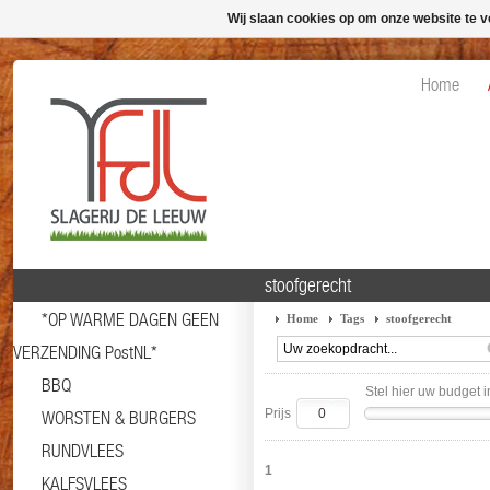
Wij slaan cookies op om onze website te v
Home
stoofgerecht
*OP WARME DAGEN GEEN
Home
Tags
stoofgerecht
VERZENDING PostNL*
BBQ
Stel hier uw budget i
Prijs
WORSTEN & BURGERS
RUNDVLEES
1
KALFSVLEES