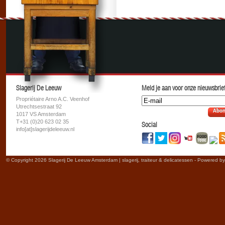
Slagerij De Leeuw
Meld je aan voor onze nieuwsbrief
Propriétaire Arno A.C. Veenhof
Utrechtsestraat 92
Abon
1017 VS Amsterdam
T+31 (0)20 623 02 35
Social
info[at]slagerijdeleeuw.nl
© Copyright 2026 Slagerij De Leeuw Amsterdam | slagerij, traiteur & delicatessen - Powered b