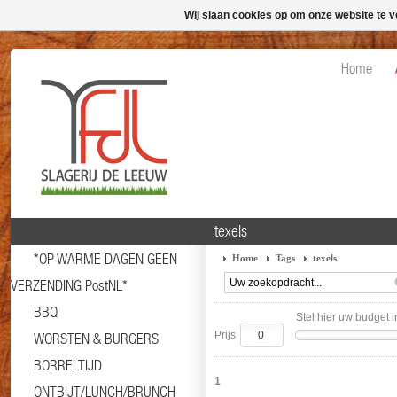
Wij slaan cookies op om onze website te v
Home
texels
*OP WARME DAGEN GEEN
Home
Tags
texels
VERZENDING PostNL*
BBQ
Stel hier uw budget i
Prijs
WORSTEN & BURGERS
BORRELTIJD
1
ONTBIJT/LUNCH/BRUNCH