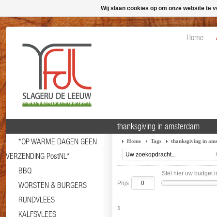
Wij slaan cookies op om onze website te v
Home
thanksgiving in amsterdam
*OP WARME DAGEN GEEN
Home
Tags
thanksgiving in am
VERZENDING PostNL*
BBQ
Stel hier uw budget i
Prijs
WORSTEN & BURGERS
RUNDVLEES
1
KALFSVLEES