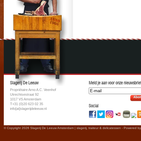
Slagerij De Leeuw
Meld je aan voor onze nieuwsbrief
Propriétaire Arno A.C. Veenhof
Utrechtsestraat 92
Abon
1017 VS Amsterdam
T+31 (0)20 623 02 35
Social
info[at]slagerijdeleeuw.nl
© Copyright 2026 Slagerij De Leeuw Amsterdam | slagerij, traiteur & delicatessen - Powered b