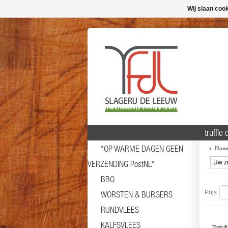
Wij slaan coo
truffle
*OP WARME DAGEN GEEN
Hom
VERZENDING PostNL*
BBQ
Prijs
WORSTEN & BURGERS
RUNDVLEES
KALFSVLEES