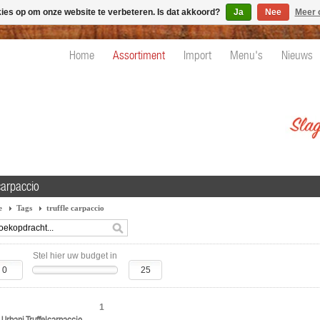
kies op om onze website te verbeteren. Is dat akkoord?
Ja
Nee
Meer 
Home
Assortiment
Import
Menu's
Nieuws
 carpaccio
e
Tags
truffle carpaccio
Stel hier uw budget in
1