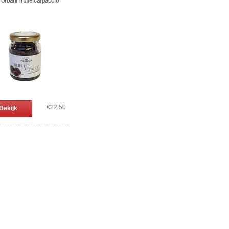
i Urbani Truffelcarpaccio
€22,50
Bekijk