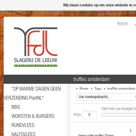
Wij slaan cookies op om onze website te v
Home
truffles amsterdam
*OP WARME DAGEN GEEN
Home
Tags
truffles amsterdam
VERZENDING PostNL*
BBQ
Stel hier uw budget i
Prijs
WORSTEN & BURGERS
RUNDVLEES
1
KALFSVLEES