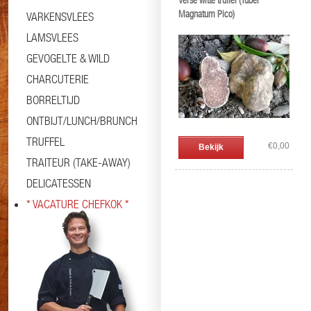
Verse witte truffel (Tuber
Magnatum Pico)
VARKENSVLEES
LAMSVLEES
GEVOGELTE & WILD
CHARCUTERIE
BORRELTIJD
ONTBIJT/LUNCH/BRUNCH
TRUFFEL
€0,00
Bekijk
TRAITEUR (TAKE-AWAY)
DELICATESSEN
* VACATURE CHEFKOK *