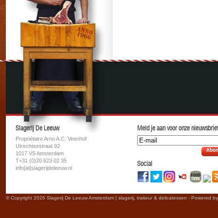
Slagerij De Leeuw
Meld je aan voor onze nieuwsbrief
Propriétaire Arno A.C. Veenhof
Utrechtsestraat 92
Abon
1017 VS Amsterdam
T+31 (0)20 623 02 35
Social
info[at]slagerijdeleeuw.nl
© Copyright 2026 Slagerij De Leeuw Amsterdam | slagerij, traiteur & delicatessen - Powered b