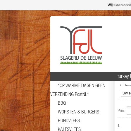
Wij slaan coo
turkey 
*OP WARME DAGEN GEEN
Hom
VERZENDING PostNL*
BBQ
Prijs
WORSTEN & BURGERS
RUNDVLEES
1
KALFSVLEES