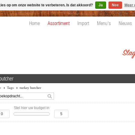
kies op om onze website te verbeteren. Is dat akkoord?
Ja
Nee
Meer 
Home
Assortiment
Import
Menu's
Nieuws
butcher
e
Tags
turkey butcher
Stel hier uw budget in