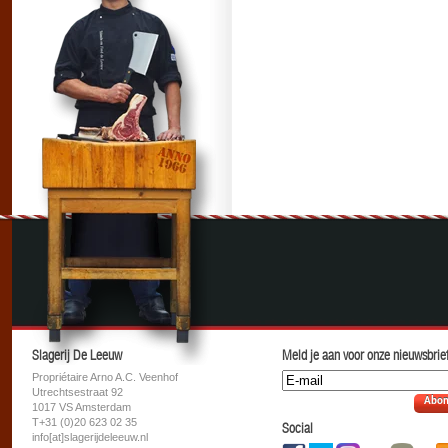
Slagerij De Leeuw
Meld je aan voor onze nieuwsbrief
Propriétaire Arno A.C. Veenhof
Utrechtsestraat 92
Abon
1017 VS Amsterdam
T+31 (0)20 623 02 35
Social
info[at]slagerijdeleeuw.nl