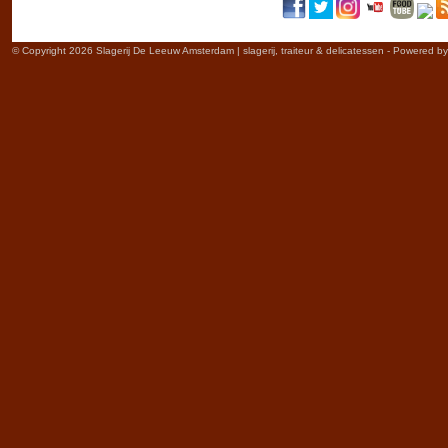
© Copyright 2026 Slagerij De Leeuw Amsterdam | slagerij, traiteur & delicatessen - Powered b