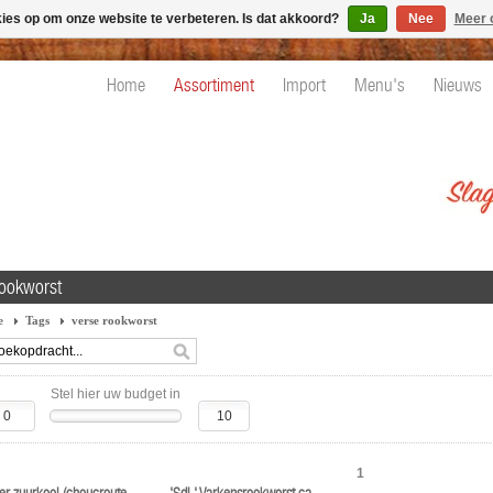
kies op om onze website te verbeteren. Is dat akkoord?
Ja
Nee
Meer 
Home
Assortiment
Import
Menu's
Nieuws
rookworst
e
Tags
verse rookworst
Stel hier uw budget in
1