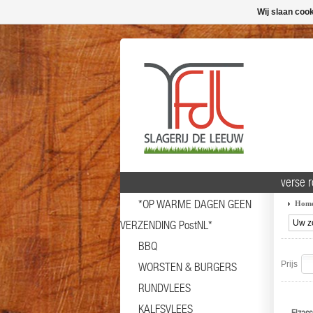
Wij slaan coo
verse 
*OP WARME DAGEN GEEN
Hom
VERZENDING PostNL*
BBQ
Prijs
WORSTEN & BURGERS
RUNDVLEES
KALFSVLEES