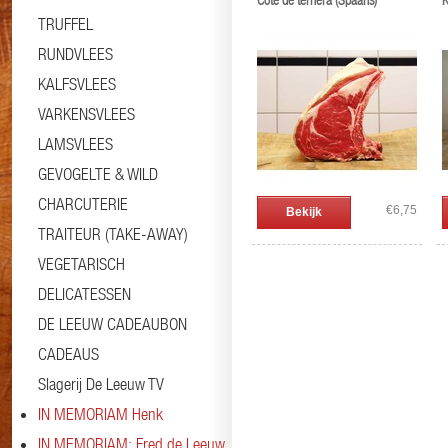
Cote de ternera (Spaans)
K
TRUFFEL
RUNDVLEES
KALFSVLEES
VARKENSVLEES
LAMSVLEES
GEVOGELTE & WILD
CHARCUTERIE
€6,75
Bekijk
TRAITEUR (TAKE-AWAY)
VEGETARISCH
DELICATESSEN
DE LEEUW CADEAUBON
CADEAUS
Slagerij De Leeuw TV
IN MEMORIAM Henk
IN MEMORIAM: Fred de Leeuw