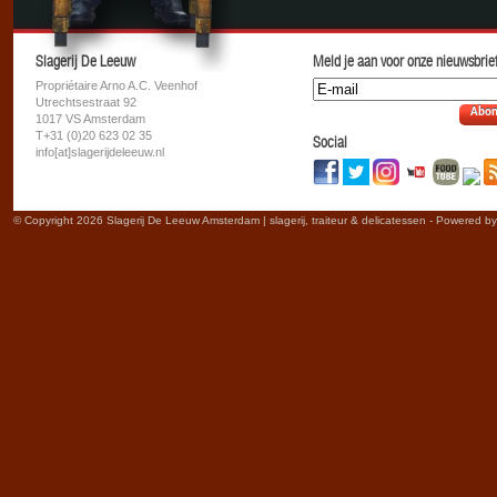
Slagerij De Leeuw
Meld je aan voor onze nieuwsbrief
Propriétaire Arno A.C. Veenhof
Utrechtsestraat 92
Abon
1017 VS Amsterdam
T+31 (0)20 623 02 35
Social
info[at]slagerijdeleeuw.nl
© Copyright 2026 Slagerij De Leeuw Amsterdam | slagerij, traiteur & delicatessen - Powered b