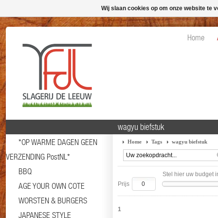
Wij slaan cookies op om onze website te v
Home
wagyu biefstuk
*OP WARME DAGEN GEEN
Home
Tags
wagyu biefstuk
VERZENDING PostNL*
BBQ
Stel hier uw budget i
Prijs
AGE YOUR OWN COTE
WORSTEN & BURGERS
1
JAPANESE STYLE