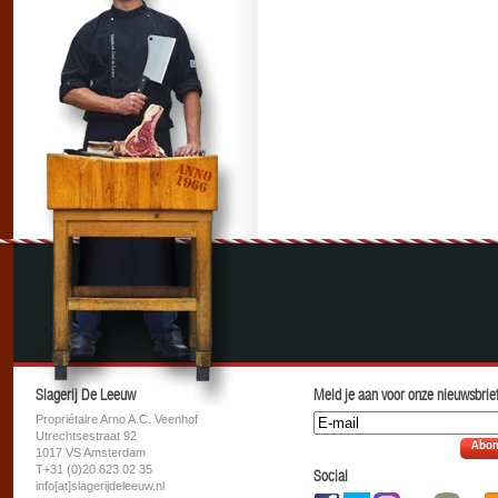
Slagerij De Leeuw
Meld je aan voor onze nieuwsbrief
Propriétaire Arno A.C. Veenhof
Utrechtsestraat 92
Abon
1017 VS Amsterdam
T+31 (0)20 623 02 35
Social
info[at]slagerijdeleeuw.nl