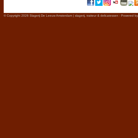
© Copyright 2026 Slagerij De Leeuw Amsterdam | slagerij, traiteur & delicatessen - Powered b