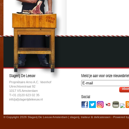
Slagerij De Leeuw
Meld je aan voor onze nieuwsbrief
Propriétaire Arno A.C. Veenhof
Utrechtsestraat 92
Abon
1017 VS Amsterdam
T+31 (0)20 623 02 35
Social
info[at]slagerijdeleeuw.nl
© Copyright 2026 Slagerij De Leeuw Amsterdam | slagerij, traiteur & delicatessen - Powered b