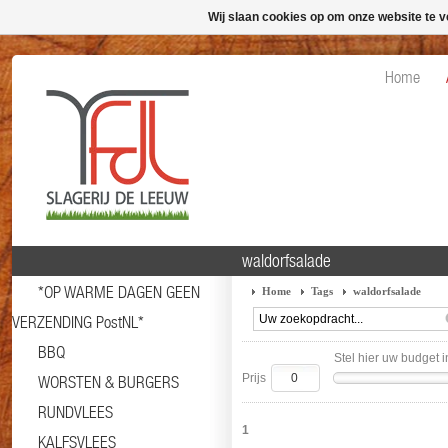
Wij slaan cookies op om onze website te v
Home
waldorfsalade
*OP WARME DAGEN GEEN
Home
Tags
waldorfsalade
VERZENDING PostNL*
BBQ
Stel hier uw budget i
Prijs
WORSTEN & BURGERS
RUNDVLEES
1
KALFSVLEES