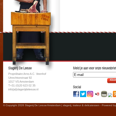
Slagerij De Leeuw
Meld je aan voor onze nieuwsbrief
Propriétaire Arno A.C. Veenhof
Utrechtsestraat 92
Abon
1017 VS Amsterdam
T+31 (0)20 623 02 35
Social
info[at]slagerijdeleeuw.nl
© Copyright 2026 Slagerij De Leeuw Amsterdam | slagerij, traiteur & delicatessen - Powered b