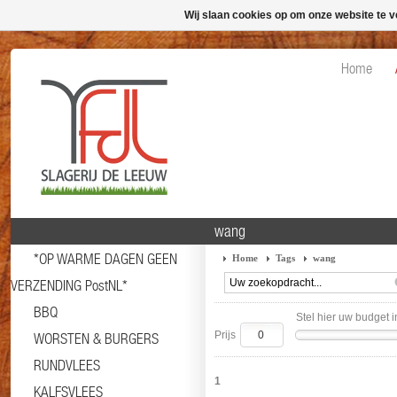
Wij slaan cookies op om onze website te v
Home
wang
*OP WARME DAGEN GEEN
Home
Tags
wang
VERZENDING PostNL*
BBQ
Stel hier uw budget i
Prijs
WORSTEN & BURGERS
RUNDVLEES
1
KALFSVLEES