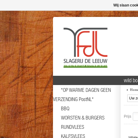
Wij slaan coo
wild bo
*OP WARME DAGEN GEEN
Hom
VERZENDING PostNL*
BBQ
Prijs
WORSTEN & BURGERS
RUNDVLEES
KALFSVLEES