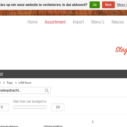
kies op om onze website te verbeteren. Is dat akkoord?
Ja
Nee
Meer 
Home
Assortiment
Import
Menu's
Nieuws
ar
e
Tags
wild boar
Stel hier uw budget in
1