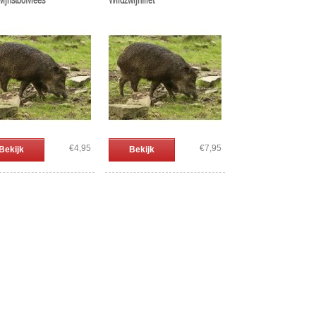
ijnstoofvlees
Wildzwijnfilet
€4,95
€7,95
Bekijk
Bekijk