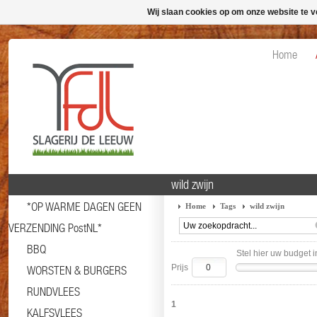
Wij slaan cookies op om onze website te v
Home
wild zwijn
*OP WARME DAGEN GEEN
Home
Tags
wild zwijn
VERZENDING PostNL*
BBQ
Stel hier uw budget i
Prijs
WORSTEN & BURGERS
RUNDVLEES
1
KALFSVLEES