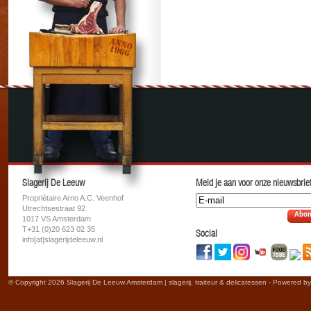
Slagerij De Leeuw
Meld je aan voor onze nieuwsbrief
Propriétaire Arno A.C. Veenhof
Utrechtsestraat 92
Abon
1017 VS Amsterdam
T+31 (0)20 623 02 35
Social
info[at]slagerijdeleeuw.nl
© Copyright 2026 Slagerij De Leeuw Amsterdam | slagerij, traiteur & delicatessen - Powered b