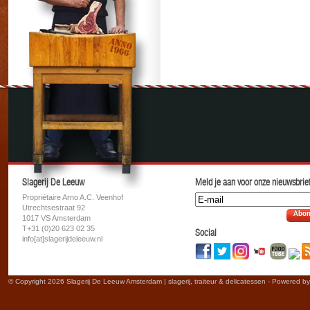
Slagerij De Leeuw
Meld je aan voor onze nieuwsbrief
Propriétaire Arno A.C. Veenhof
Utrechtsestraat 92
Abon
1017 VS Amsterdam
T+31 (0)20 623 02 35
Social
info[at]slagerijdeleeuw.nl
© Copyright 2026 Slagerij De Leeuw Amsterdam | slagerij, traiteur & delicatessen - Powered b