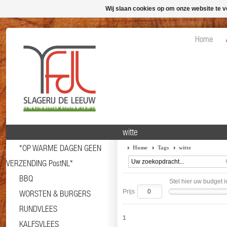
Wij slaan cookies op om onze website te v
Home
witte
*OP WARME DAGEN GEEN
Home
Tags
witte
VERZENDING PostNL*
BBQ
Stel hier uw budget i
Prijs
WORSTEN & BURGERS
RUNDVLEES
1
KALFSVLEES