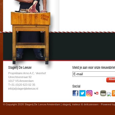
Slagerij De Leeuw
Meld je aan voor onze nieuwsbrief
Propriétaire Arno A.C. Veenhof
Utrechtsestraat 92
Abon
1017 VS Amsterdam
T+31 (0)20 623 02 35
Social
info[at]slagerijdeleeuw.nl
© Copyright 2026 Slagerij De Leeuw Amsterdam | slagerij, traiteur & delicatessen - Powered b