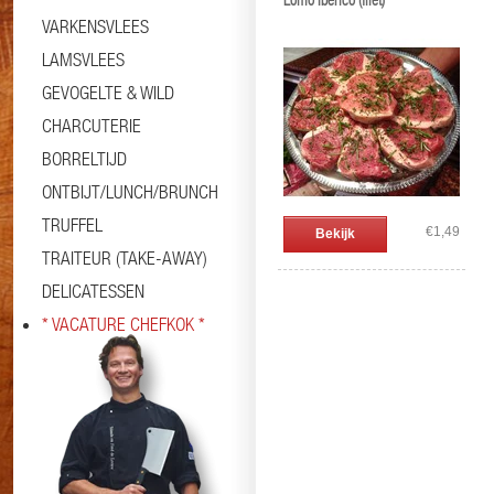
Lomo Ibérico (filet)
VARKENSVLEES
LAMSVLEES
GEVOGELTE & WILD
CHARCUTERIE
BORRELTIJD
ONTBIJT/LUNCH/BRUNCH
TRUFFEL
€1,49
Bekijk
TRAITEUR (TAKE-AWAY)
DELICATESSEN
* VACATURE CHEFKOK *