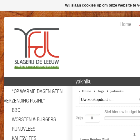
Wij slaan cookies op om onze website te v
Home
yakiniku
*OP WARME DAGEN GEEN
Home
Tags
yakiniku
VERZENDING PostNL*
BBQ
Stel hier uw budget i
Prijs
WORSTEN & BURGERS
RUNDVLEES
1
KALFSVLEES