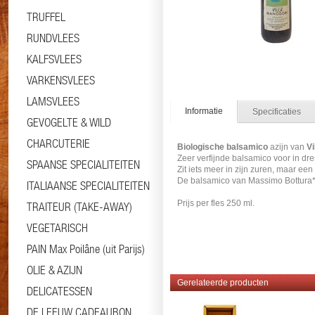
TRUFFEL
RUNDVLEES
KALFSVLEES
VARKENSVLEES
LAMSVLEES
Informatie
Specificaties
GEVOGELTE & WILD
CHARCUTERIE
Biologische
balsamico
azijn van
Vi
Zeer verfijnde balsamico voor in dr
SPAANSE SPECIALITEITEN
Zit iets meer in zijn zuren, maar een
De balsamico van Massimo Bottura*
ITALIAANSE SPECIALITEITEN
Prijs per fles 250 ml.
TRAITEUR (TAKE-AWAY)
VEGETARISCH
PAIN Max Poilâne (uit Parijs)
OLIE & AZIJN
Gerelateerde producten
DELICATESSEN
DE LEEUW CADEAUBON