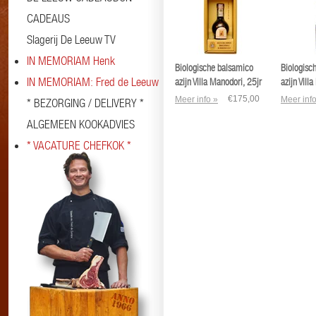
CADEAUS
Slagerij De Leeuw TV
IN MEMORIAM Henk
Biologische balsamico
Biologisc
IN MEMORIAM: Fred de Leeuw
azijn Villa Manodori, 25jr
azijn Vill
Traditionale
jaar
€175,00
Meer info »
Meer info
* BEZORGING / DELIVERY *
ALGEMEEN KOOKADVIES
* VACATURE CHEFKOK *