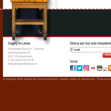
Slagerij De Leeuw
Meld je aan voor onze nieuwsbrief
Propriétaire Arno A.C. Veenhof
Utrechtsestraat 92
Abon
1017 VS Amsterdam
T+31 (0)20 623 02 35
Social
info[at]slagerijdeleeuw.nl
© Copyright 2026 Slagerij De Leeuw Amsterdam | slagerij, traiteur & delicatessen - Powered b