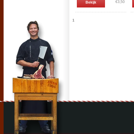
€3,50
Bekijk
1