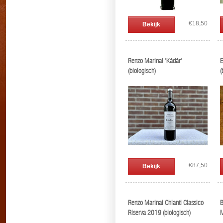
€18,50
Bekijk
Renzo Marinai 'Kádár'
E
(biologisch)
(
€87,50
Bekijk
Renzo Marinai Chianti Classico
B
Riserva 2019 (biologisch)
M