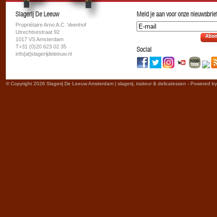
Slagerij De Leeuw
Meld je aan voor onze nieuwsbrief
Propriétaire Arno A.C. Veenhof
Utrechtsestraat 92
Abon
1017 VS Amsterdam
T+31 (0)20 623 02 35
Social
info[at]slagerijdeleeuw.nl
© Copyright 2026 Slagerij De Leeuw Amsterdam | slagerij, traiteur & delicatessen - Powered b