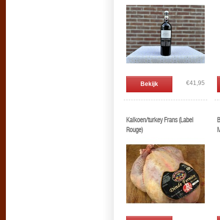
€41,95
Bekijk
Kalkoen/turkey Frans (Label
B
Rouge)
M