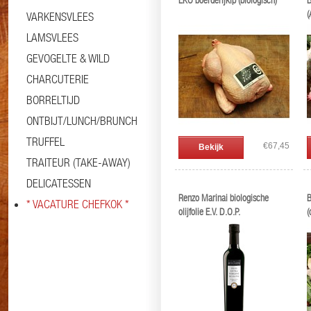
EKO boerderijkip (biologisch)
B
(
VARKENSVLEES
LAMSVLEES
GEVOGELTE & WILD
CHARCUTERIE
BORRELTIJD
ONTBIJT/LUNCH/BRUNCH
TRUFFEL
€67,45
Bekijk
TRAITEUR (TAKE-AWAY)
DELICATESSEN
Renzo Marinai biologische
B
* VACATURE CHEFKOK *
olijfolie E.V. D.O.P.
(